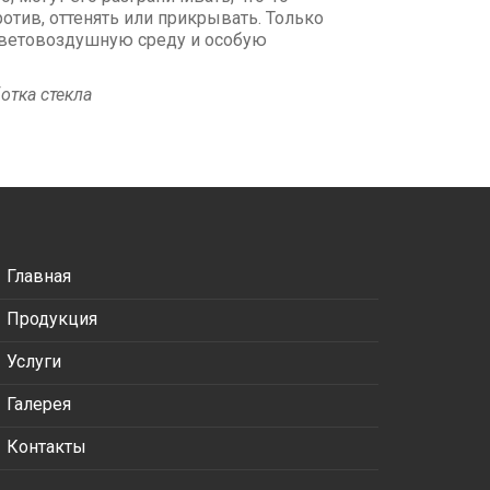
против, оттенять или прикрывать. Только
световоздушную среду и особую
отка стекла
Главная
Продукция
Услуги
Галерея
Контакты