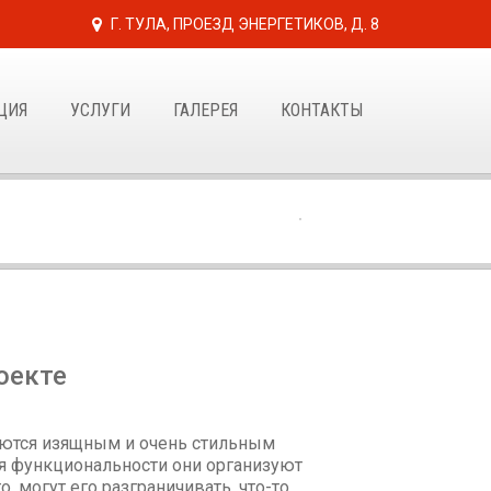
Г. ТУЛА, ПРОЕЗД ЭНЕРГЕТИКОВ, Д. 8
ЦИЯ
УСЛУГИ
ГАЛЕРЕЯ
КОНТАКТЫ
ГЛАВНАЯ
ПОРТФОЛИО
оекте
яются изящным и очень стильным
ия функциональности они организуют
о, могут его разграничивать, что-то