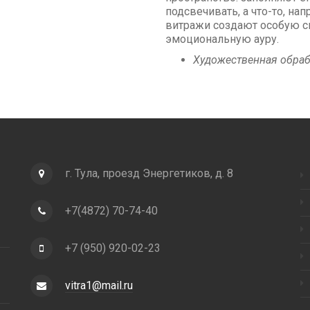
подсвечивать, а что-то, на
витражи создают особую 
эмоциональную ауру.
Художественная обраб
г. Тула, проезд Энергетиков, д. 8
+7(4872) 70-74-40
+7 (950) 920-02-23
vitra1@mail.ru