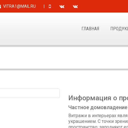
VITRA1@MAIL.RU
|
ГЛАВНАЯ
ПРОДУК
Информация о пр
Частное домовладение
Витражи в интерьерах явл
украшением. С точки зрен
пространство: заполняют ег