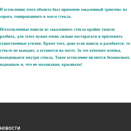
В остеклении этого объекта был применен закаленный триплекс из
серого, тонированного в массе стекла.
Изготовленные панели из закаленного стекла крайне тяжело
разбить, для этого нужно очень сильно постараться и приложить
существенные усилия. Кроме того, даже если панель и разобьется, то
стекло не выпадет, а останется на месте. За это отвечает пленка,
находящаяся внутри стекла. Такое остекление является безопасным,
надежным и, что не маловажно, красивым!
НОВОСТИ